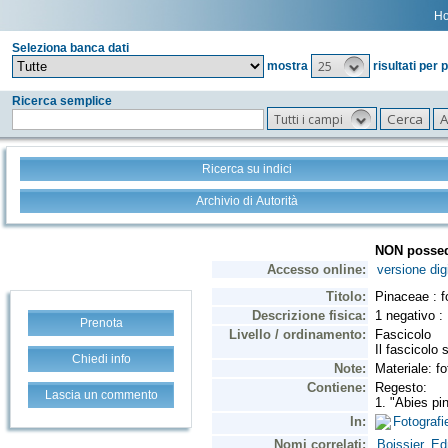
H
Seleziona banca dati
25
mostra
risultati per 
Ricerca semplice
Tutti i campi
Ricerca su indici
Archivio di Autorità
Prenota
Chiedi info
Lascia un commento