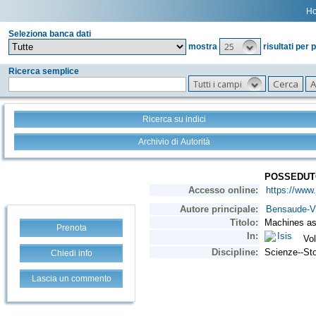
H
Seleziona banca dati
25
mostra
risultati per 
Ricerca semplice
Tutti i campi
Ricerca su indici
Archivio di Autorità
Prenota
Chiedi info
Lascia un commento