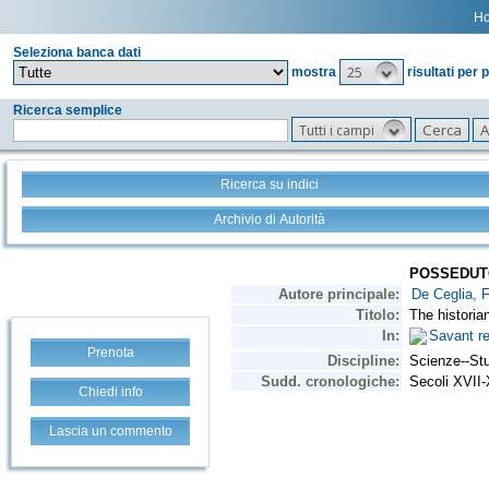
H
Seleziona banca dati
25
mostra
risultati per 
Ricerca semplice
Tutti i campi
Ricerca su indici
Archivio di Autorità
Prenota
Chiedi info
Lascia un commento