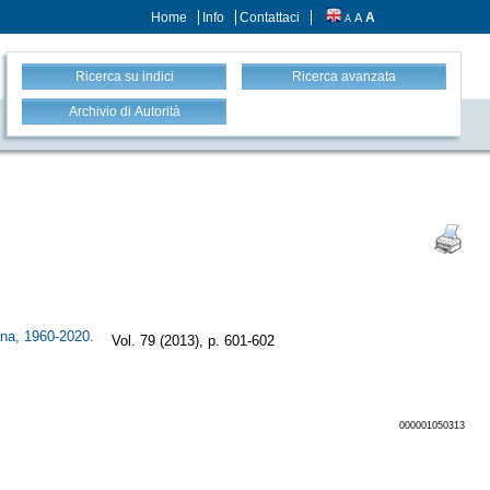
Home
Info
Contattaci
A
A
A
Ricerca su indici
Ricerca avanzata
Archivio di Autorità