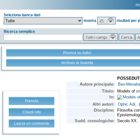
H
Seleziona banca dati
25
mostra
risultati per 
Ricerca semplice
Tutti i campi
Ricerca su indici
Archivio di Autorità
Prenota
Chiedi info
Lascia un commento