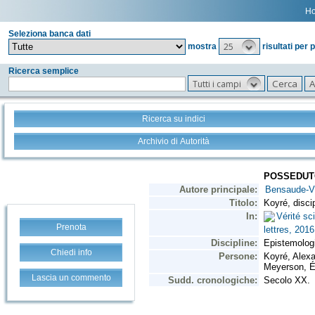
H
Seleziona banca dati
25
mostra
risultati per 
Ricerca semplice
Tutti i campi
Ricerca su indici
Archivio di Autorità
Prenota
Chiedi info
Lascia un commento