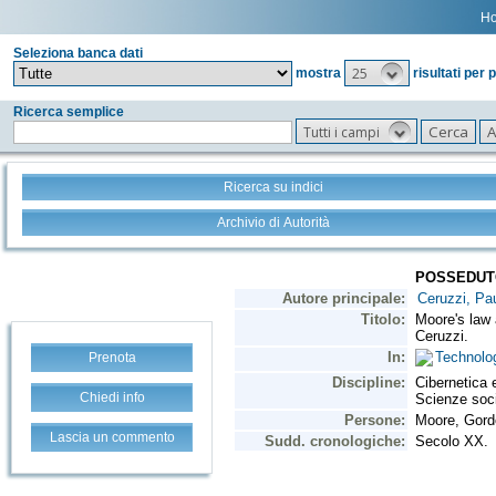
H
Seleziona banca dati
25
mostra
risultati per 
Ricerca semplice
Tutti i campi
Ricerca su indici
Archivio di Autorità
Prenota
Chiedi info
Lascia un commento