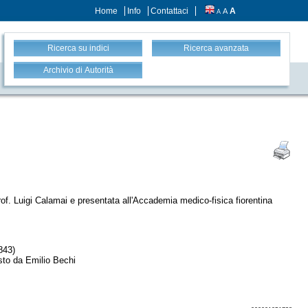
Home
Info
Contattaci
A
A
A
Ricerca su indici
Ricerca avanzata
Archivio di Autorità