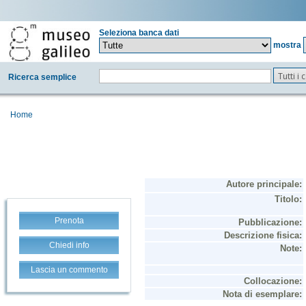
Seleziona banca dati
mostra
Tutti i
Ricerca semplice
Home
Prenota
Chiedi info
Lascia un commento