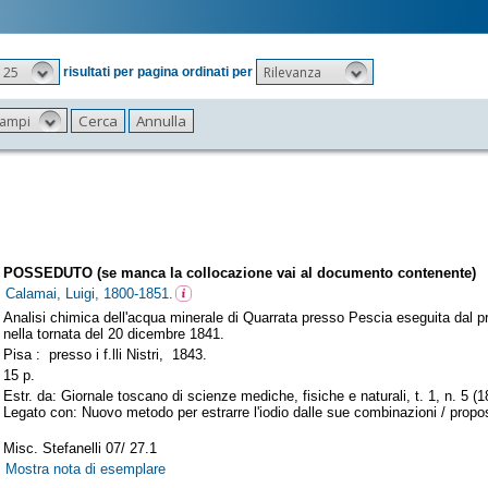
25
Rilevanza
risultati per pagina ordinati per
 campi