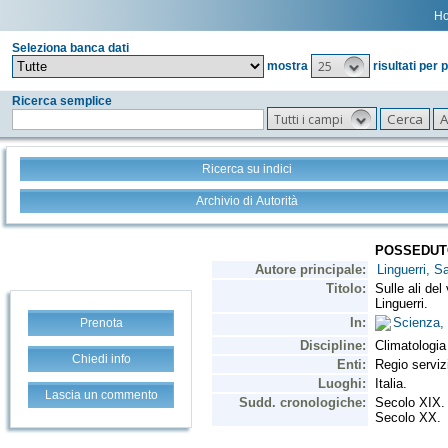
H
Seleziona banca dati
25
mostra
risultati per 
Ricerca semplice
Tutti i campi
Ricerca su indici
Archivio di Autorità
Prenota
Chiedi info
Lascia un commento