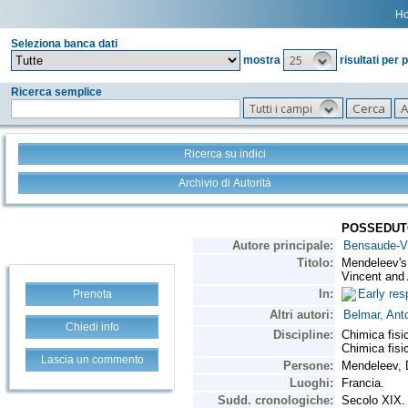
H
Seleziona banca dati
25
mostra
risultati per 
Ricerca semplice
Tutti i campi
Ricerca su indici
Archivio di Autorità
Prenota
Chiedi info
Lascia un commento