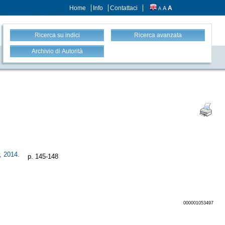
Home
Info
Contattaci
A
A
A
Ricerca su indici
Ricerca avanzata
Archivio di Autorità