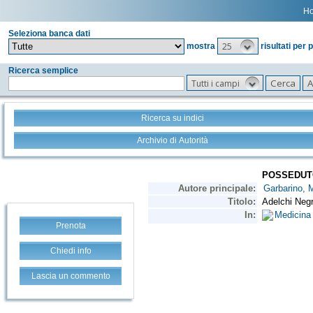
H
Seleziona banca dati
25
mostra
risultati per 
Ricerca semplice
Tutti i campi
Ricerca su indici
Archivio di Autorità
Prenota
Chiedi info
Lascia un commento