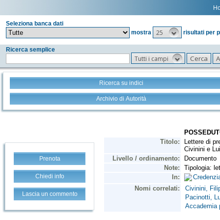
H
Seleziona banca dati
25
mostra
risultati per 
Ricerca semplice
Tutti i campi
Ricerca su indici
Archivio di Autorità
Prenota
Chiedi info
Lascia un commento