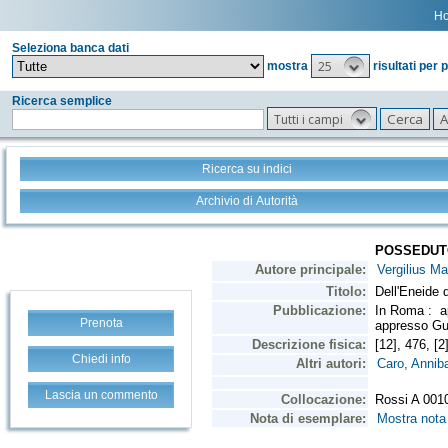
H
Seleziona banca dati
25
mostra
risultati per 
Ricerca semplice
Tutti i campi
Ricerca su indici
Archivio di Autorità
Prenota
Chiedi info
Lascia un commento