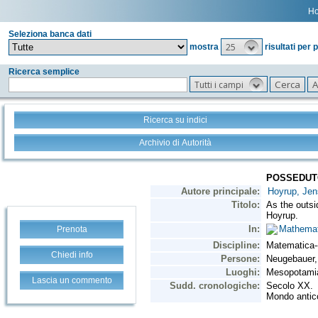
H
Seleziona banca dati
25
mostra
risultati per 
Ricerca semplice
Tutti i campi
Ricerca su indici
Archivio di Autorità
Prenota
Chiedi info
Lascia un commento