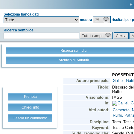
H
Seleziona banca dati
25
mostra
risultati per 
Ricerca semplice
Tutti i campi
Ricerca su indici
Archivio di Autorità
Prenota
Chiedi info
Lascia un commento