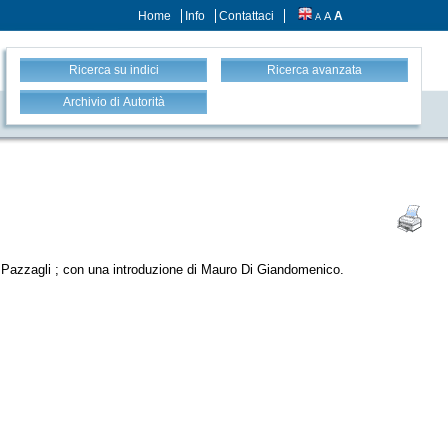
Home
Info
Contattaci
A
A
A
Ricerca su indici
Ricerca avanzata
Archivio di Autorità