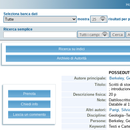
H
Seleziona banca dati
25
mostra
risultati per 
Ricerca semplice
Tutti i campi
Ricerca su indici
Archivio di Autorità
Prenota
Chiedi info
Lascia un commento