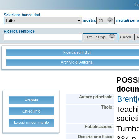
H
Seleziona banca dati
25
mostra
risultati per 
Ricerca semplice
Tutti i campi
Ricerca su indici
Archivio di Autorità
Prenota
Chiedi info
Lascia un commento