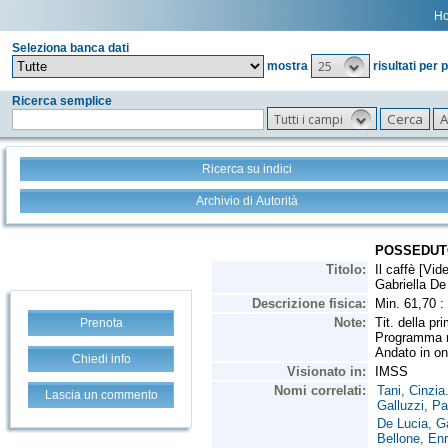
H
Seleziona banca dati
25
mostra
risultati per 
Ricerca semplice
Tutti i campi
Ricerca su indici
Archivio di Autorità
Prenota
Chiedi info
Lascia un commento