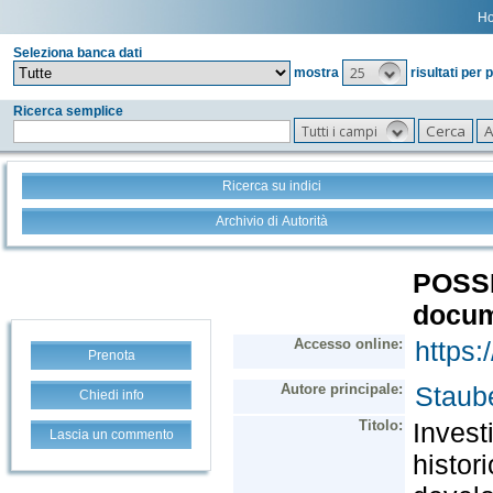
H
Seleziona banca dati
25
mostra
risultati per 
Ricerca semplice
Tutti i campi
Ricerca su indici
Archivio di Autorità
Prenota
Chiedi info
Lascia un commento