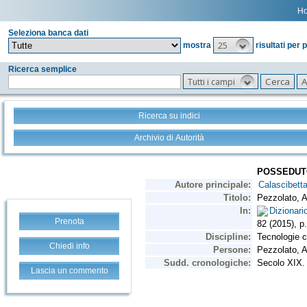
H
Seleziona banca dati
25
mostra
risultati per 
Ricerca semplice
Tutti i campi
Ricerca su indici
Archivio di Autorità
Prenota
Chiedi info
Lascia un commento