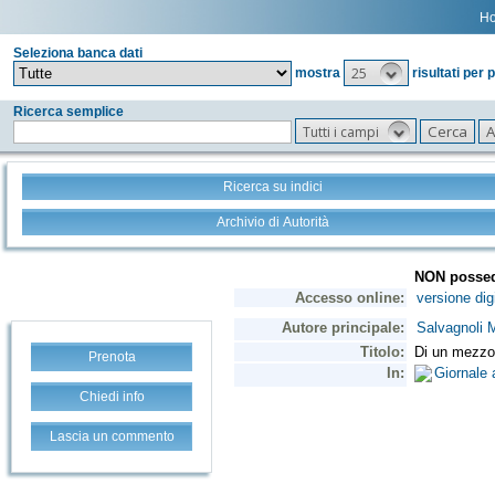
H
Seleziona banca dati
25
mostra
risultati per 
Ricerca semplice
Tutti i campi
Ricerca su indici
Archivio di Autorità
Prenota
Chiedi info
Lascia un commento