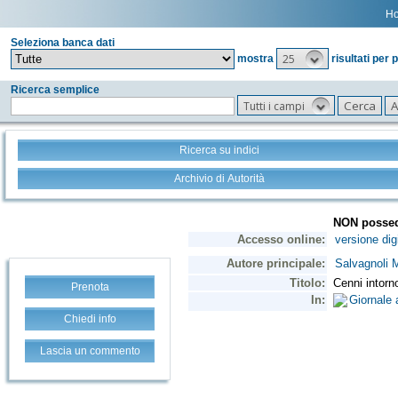
H
Seleziona banca dati
25
mostra
risultati per 
Ricerca semplice
Tutti i campi
Ricerca su indici
Archivio di Autorità
Prenota
Chiedi info
Lascia un commento