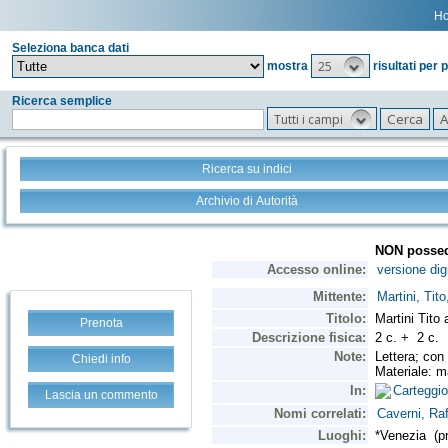
H
Seleziona banca dati
25
mostra
risultati per 
Ricerca semplice
Tutti i campi
Ricerca su indici
Archivio di Autorità
Prenota
Chiedi info
Lascia un commento