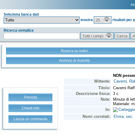
H
Seleziona banca dati
25
mostra
risultati per 
Ricerca semplice
Tutti i campi
Ricerca su indici
Archivio di Autorità
Prenota
Chiedi info
Lascia un commento