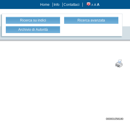
Home
Info
Contattaci
A
A
A
Ricerca su indici
Ricerca avanzata
Archivio di Autorità