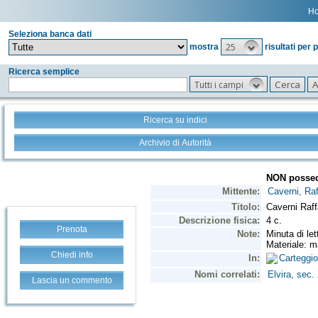
H
Seleziona banca dati
25
mostra
risultati per 
Ricerca semplice
Tutti i campi
Ricerca su indici
Archivio di Autorità
Prenota
Chiedi info
Lascia un commento