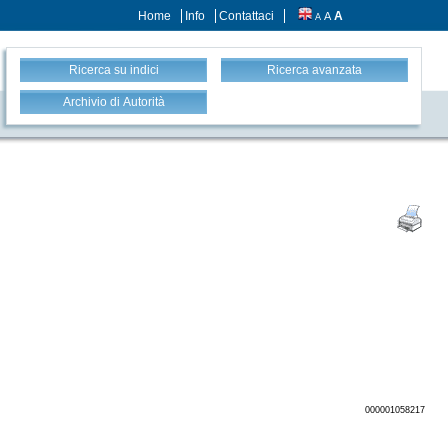
Home
Info
Contattaci
A
A
A
Ricerca su indici
Ricerca avanzata
Archivio di Autorità