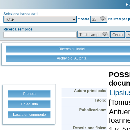
H
Seleziona banca dati
25
mostra
risultati per 
Ricerca semplice
Tutti i campi
Ricerca su indici
Archivio di Autorità
Prenota
Chiedi info
Lascia un commento