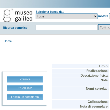
Seleziona banca dati
mostra
Tutti i
Ricerca semplice
Home
Prenota
Chiedi info
Lascia un commento