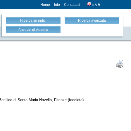
Home
Info
Contattaci
A
A
A
Ricerca su indici
Ricerca avanzata
Archivio di Autorità