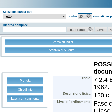
H
Seleziona banca dati
25
mostra
risultati per 
Ricerca semplice
Tutti i campi
Ricerca su indici
Archivio di Autorità
Prenota
Chiedi info
Lascia un commento