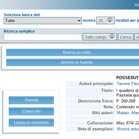
H
Seleziona banca dati
25
mostra
risultati per 
Ricerca semplice
Tutti i campi
Ricerca su indici
Archivio di Autorità
Prenota
Chiedi info
Lascia un commento