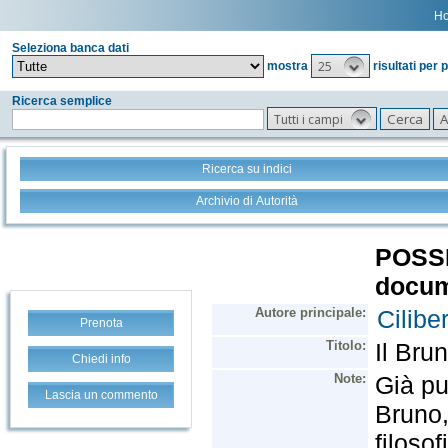
H
Seleziona banca dati
25
mostra
risultati per 
Ricerca semplice
Tutti i campi
Ricerca su indici
Archivio di Autorità
Prenota
Chiedi info
Lascia un commento