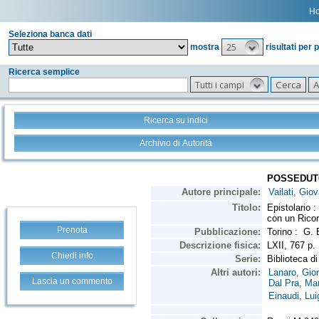
H
Seleziona banca dati
25
mostra
risultati per 
Ricerca semplice
Tutti i campi
Ricerca su indici
Archivio di Autorità
Prenota
Chiedi info
Lascia un commento