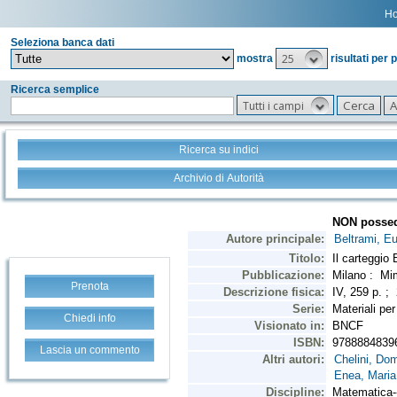
H
Seleziona banca dati
25
mostra
risultati per 
Ricerca semplice
Tutti i campi
Ricerca su indici
Archivio di Autorità
Prenota
Chiedi info
Lascia un commento