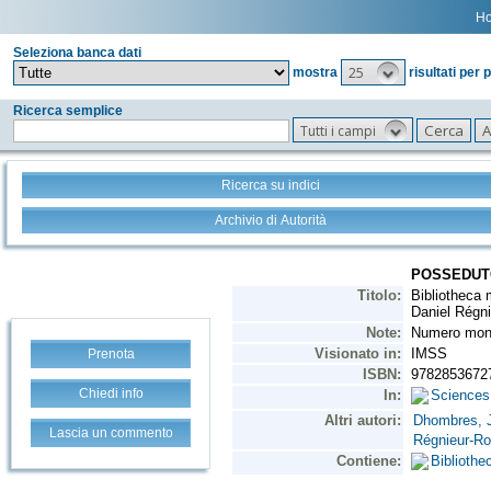
H
Seleziona banca dati
25
mostra
risultati per 
Ricerca semplice
Tutti i campi
Ricerca su indici
Archivio di Autorità
Prenota
Chiedi info
Lascia un commento