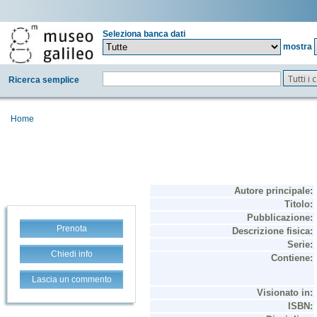
Seleziona banca dati
mostra
Tutti i
Ricerca semplice
Home
Prenota
Chiedi info
Lascia un commento