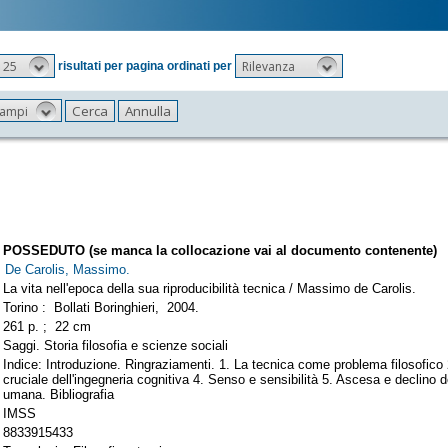
25
Rilevanza
risultati per pagina ordinati per
 campi