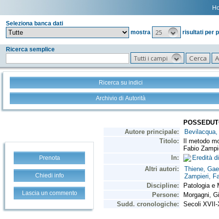
H
Seleziona banca dati
25
mostra
risultati per 
Ricerca semplice
Tutti i campi
Ricerca su indici
Archivio di Autorità
Prenota
Chiedi info
Lascia un commento