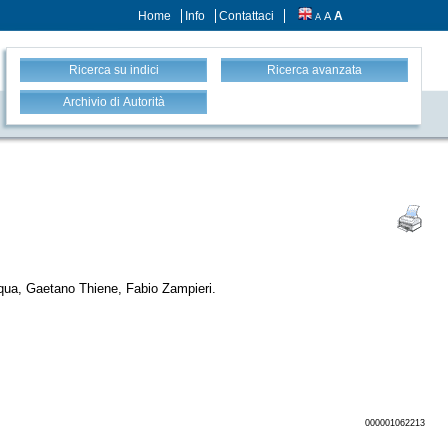
Home
Info
Contattaci
A
A
A
Ricerca su indici
Ricerca avanzata
Archivio di Autorità