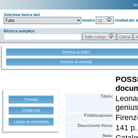
H
Seleziona banca dati
25
mostra
risultati per 
Ricerca semplice
Tutti i campi
Ricerca su indici
Archivio di Autorità
Prenota
Chiedi info
Lascia un commento