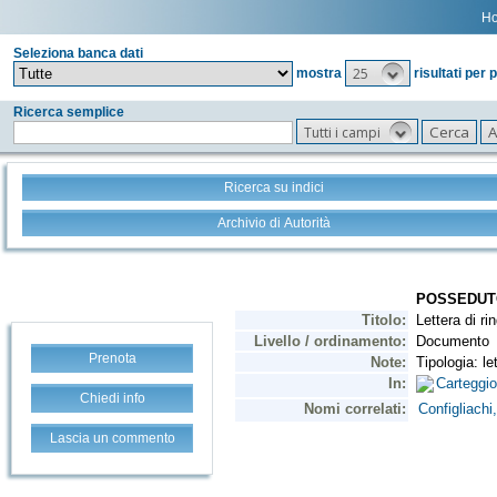
H
Seleziona banca dati
25
mostra
risultati per 
Ricerca semplice
Tutti i campi
Ricerca su indici
Archivio di Autorità
Prenota
Chiedi info
Lascia un commento