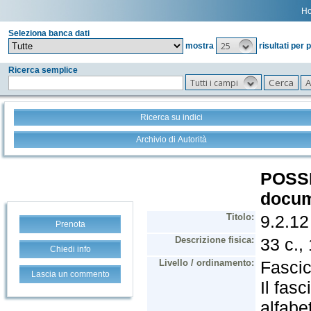
H
Seleziona banca dati
25
mostra
risultati per 
Ricerca semplice
Tutti i campi
Ricerca su indici
Archivio di Autorità
Prenota
Chiedi info
Lascia un commento