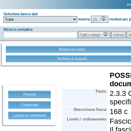
H
Seleziona banca dati
25
mostra
risultati per 
Ricerca semplice
Tutti i campi
Ricerca su indici
Archivio di Autorità
Prenota
Chiedi info
Lascia un commento