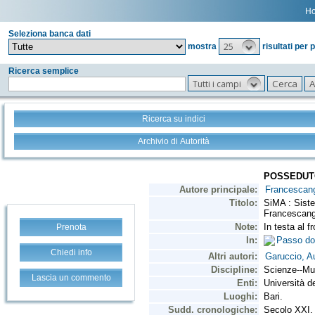
H
Seleziona banca dati
25
mostra
risultati per 
Ricerca semplice
Tutti i campi
Ricerca su indici
Archivio di Autorità
Prenota
Chiedi info
Lascia un commento