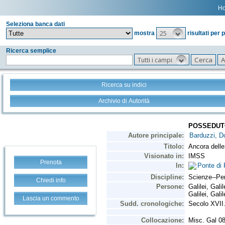
H
Seleziona banca dati
25
mostra
risultati per 
Ricerca semplice
Tutti i campi
Ricerca su indici
Archivio di Autorità
Prenota
Chiedi info
Lascia un commento