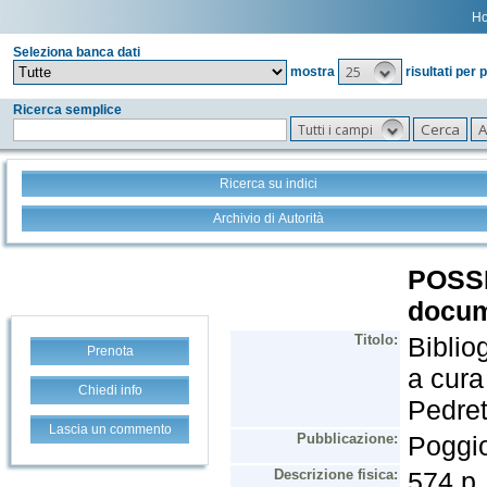
H
Seleziona banca dati
25
mostra
risultati per 
Ricerca semplice
Tutti i campi
Ricerca su indici
Archivio di Autorità
Prenota
Chiedi info
Lascia un commento