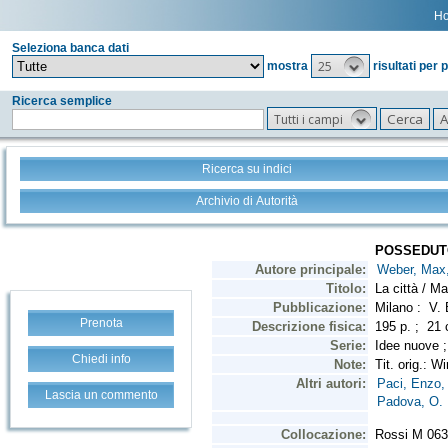
H
Seleziona banca dati
25
mostra
risultati per 
Ricerca semplice
Tutti i campi
Ricerca su indici
Archivio di Autorità
Prenota
Chiedi info
Lascia un commento