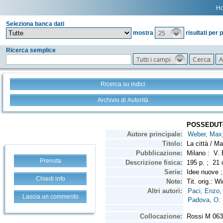
H
Seleziona banca dati
25
mostra
risultati per 
Ricerca semplice
Tutti i campi
Ricerca su indici
Archivio di Autorità
Prenota
Chiedi info
Lascia un commento