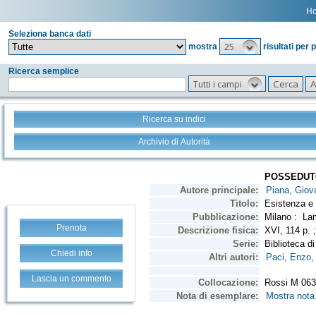
H
Seleziona banca dati
25
mostra
risultati per 
Ricerca semplice
Tutti i campi
Ricerca su indici
Archivio di Autorità
Prenota
Chiedi info
Lascia un commento